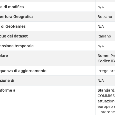
a di modifica
N/A
ertura Geografica
Bolzano
I di GeoNames
N/A
gue del dataset
italiano
ensione temporale
N/A
olare
Nome:
Pr
Codice IP
quenza di aggiornamento
irregolar
sione di
N/A
nforme a
Standard
COMMISSI
attuazion
europeo e
l'interope