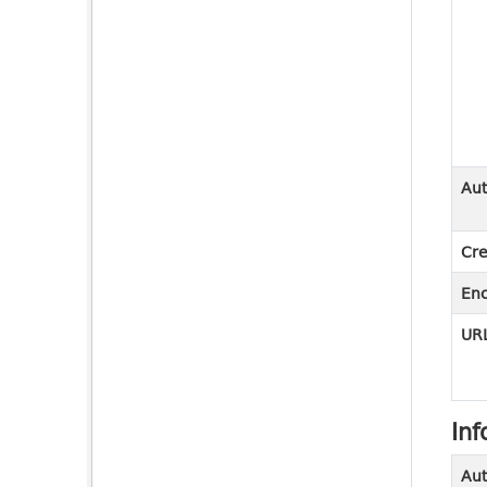
Aut
Cre
En
URL
Inf
Aut