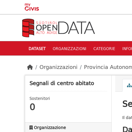
Skip to main content
DATASET
ORGANIZZAZIONI
CATEGORIE
INFO
Organizzazioni
Provincia Autonom
Segnali di centro abitato
Sostenitori
Se
0
Il da
Da
Organizzazione