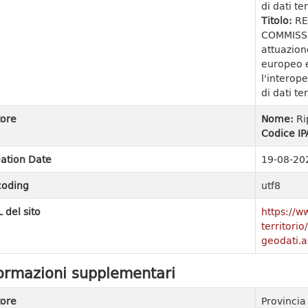
di dati ter
Titolo:
RE
COMMISSI
attuazion
europeo e
l'interope
di dati ter
ore
Nome:
Ri
Codice IP
ation Date
19-08-20
coding
utf8
 del sito
https://w
territori
geodati.a
ormazioni supplementari
ore
Provinci