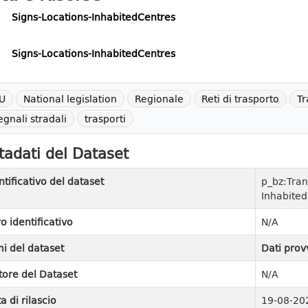
Signs-Locations-InhabitedCentres
Signs-Locations-InhabitedCentres
U
National legislation
Regionale
Reti di trasporto
Tr
egnali stradali
trasporti
adati del Dataset
ntificativo del dataset
p_bz:Tran
Inhabite
ro identificativo
N/A
i del dataset
Dati prov
tore del Dataset
N/A
a di rilascio
19-08-20