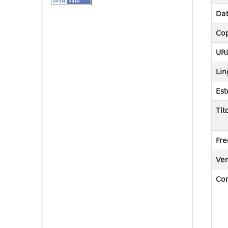
Dat
Cop
UR
Lin
Est
Tit
Fre
Ver
Co