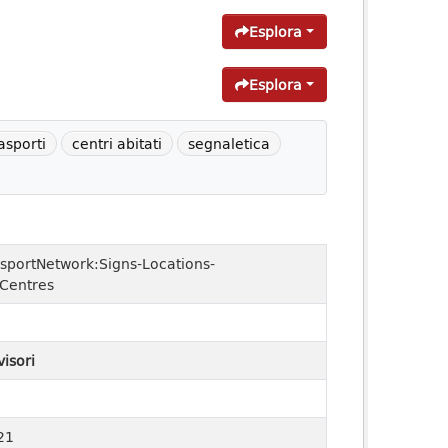
Esplora
Esplora
asporti
centri abitati
segnaletica
sportNetwork:Signs-Locations-
dCentres
visori
21