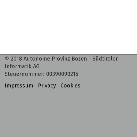
©
2018
Autonome Provinz Bozen - Südtiroler
Informatik AG
Steuernummer: 00390090215
Impressum
Privacy
Cookies