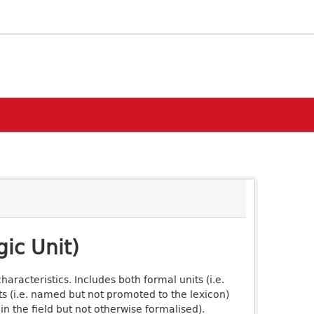
ic Unit)
aracteristics. Includes both formal units (i.e.
ts (i.e. named but not promoted to the lexicon)
n the field but not otherwise formalised).