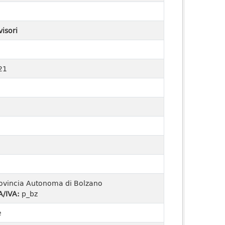
visori
21
ovincia Autonoma di Bolzano
A/IVA:
p_bz
e