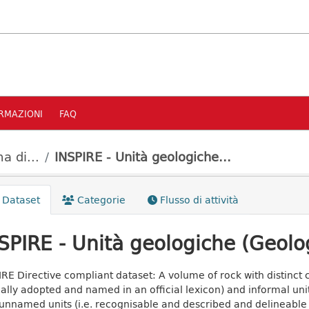
RMAZIONI
FAQ
a di...
INSPIRE - Unità geologiche...
Dataset
Categorie
Flusso di attività
SPIRE - Unità geologiche (Geolog
IRE Directive compliant dataset: A volume of rock with distinct ch
ally adopted and named in an official lexicon) and informal uni
unnamed units (i.e. recognisable and described and delineable i