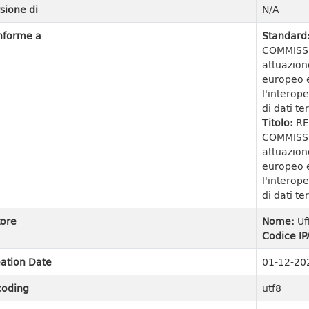
sione di
N/A
nforme a
Standard
COMMISSI
attuazion
europeo e
l'interope
di dati ter
Titolo:
RE
COMMISSI
attuazion
europeo e
l'interope
di dati ter
ore
Nome:
Uf
Codice IP
ation Date
01-12-20
coding
utf8