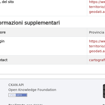
 del sito
https://w
territori
geodati.a
ormazioni supplementari
ore
Provinci
gin
https://w
territori
geodati.a
tact
cartograf
CKAN API
Open Knowledge Foundation