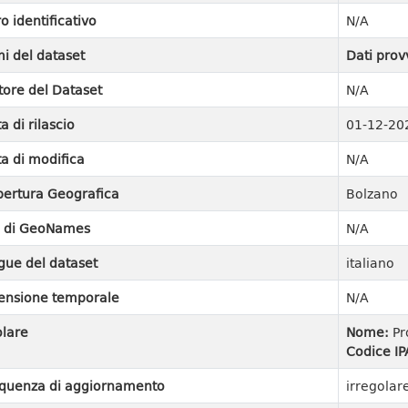
ro identificativo
N/A
i del dataset
Dati prov
tore del Dataset
N/A
a di rilascio
01-12-20
a di modifica
N/A
ertura Geografica
Bolzano
I di GeoNames
N/A
gue del dataset
italiano
ensione temporale
N/A
olare
Nome:
Pr
Codice IP
quenza di aggiornamento
irregolar