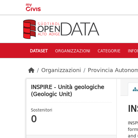
Skip to main content
DATASET
ORGANIZZAZIONI
CATEGORIE
INFO
Organizzazioni
Provincia Autonom
INSPIRE - Unità geologiche
(Geologic Unit)
IN
Sostenitori
0
INSP
form
and 