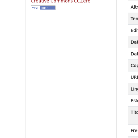
Creative Commons CCZero
Alt
Tem
Edi
Dat
Dat
Cop
UR
Lin
Est
Tit
Fre