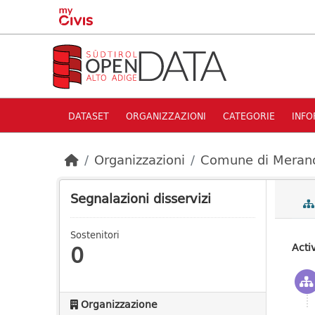
Skip to main content
DATASET
ORGANIZZAZIONI
CATEGORIE
INFO
Organizzazioni
Comune di Meran
Segnalazioni disservizi
Sostenitori
0
Activ
Organizzazione