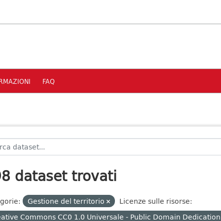
RMAZIONI
FAQ
8 dataset trovati
gorie:
Gestione del territorio
Licenze sulle risorse:
ative Commons CC0 1.0 Universale - Public Domain Dedication