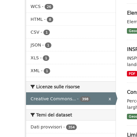
WCS
-
26
Elem
HTML
-
8
Elem
Geoc
CSV
-
1
JSON
-
1
INSP
XLS
-
INSP
1
landi
XML
-
1
PDF
Licenze sulle risorse
Cons
Creative Commons...
-
x
398
Perc
larg
Temi del dataset
Geoc
Dati provvisori
-
354
Limi