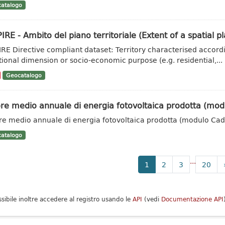
atalogo
IRE - Ambito del piano territoriale (Extent of a spatial pl
IRE Directive compliant dataset: Territory characterised accordi
tional dimension or socio-economic purpose (e.g. residential,...
Geocatalogo
re medio annuale di energia fotovoltaica prodotta (mod
re medio annuale di energia fotovoltaica prodotta (modulo Cad
atalogo
...
1
2
3
20
ssibile inoltre accedere al registro usando le
API
(vedi
Documentazione API