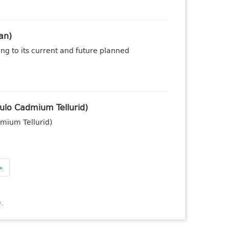
an)
ng to its current and future planned
ulo Cadmium Tellurid)
mium Tellurid)
»
).