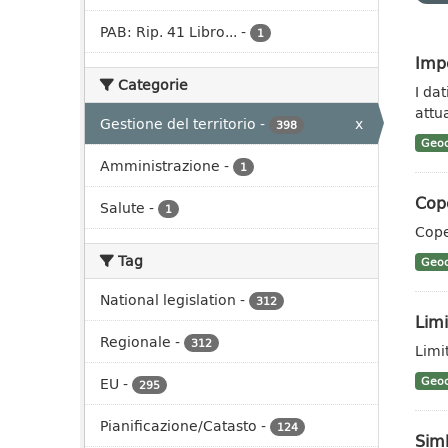
PAB: Rip. 41 Libro...
-
1
Impe
Categorie
I da
attua
Gestione del territorio
-
x
398
Geoc
Amministrazione
-
1
Cop
Salute
-
1
Cope
Tag
Geoc
National legislation
-
312
Limi
Regionale
-
312
Limit
EU
-
Geoc
295
Pianificazione/Catasto
-
124
Sim