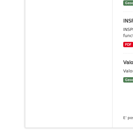
Geoc
INSP
INSP
func
PDF
Valo
Valo
Geoc
E' po