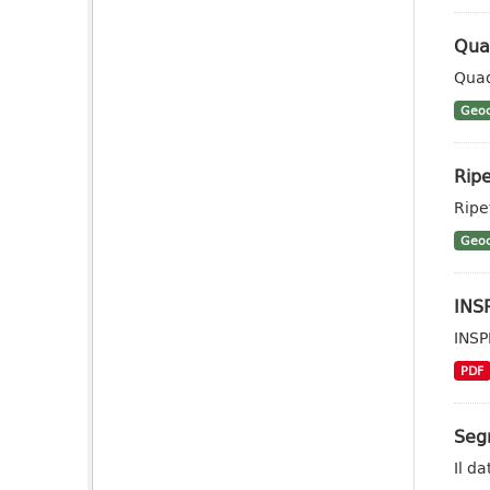
Qua
Quad
Geoc
Ripe
Ripet
Geoc
INSP
INSP
PDF
Segn
Il da