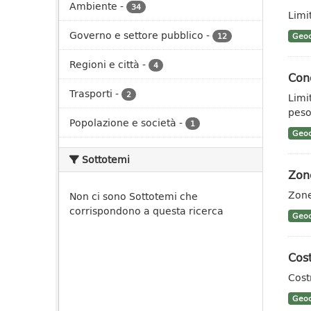
Ambiente
-
34
Limi
Governo e settore pubblico
-
12
Geoc
Regioni e città
-
4
Cond
Trasporti
-
2
Limit
pes
Popolazione e società
-
1
Geoc
Sottotemi
Zone
Zone
Non ci sono Sottotemi che
corrispondono a questa ricerca
Geoc
Cost
Cost
Geoc