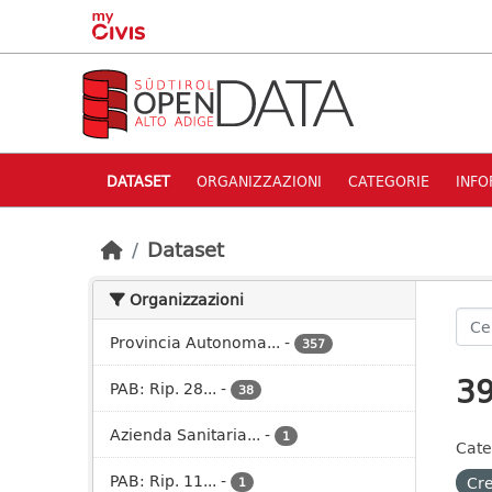
Skip to main content
DATASET
ORGANIZZAZIONI
CATEGORIE
INFO
Dataset
Organizzazioni
Provincia Autonoma...
-
357
39
PAB: Rip. 28...
-
38
Azienda Sanitaria...
-
1
Cate
PAB: Rip. 11...
-
Cre
1