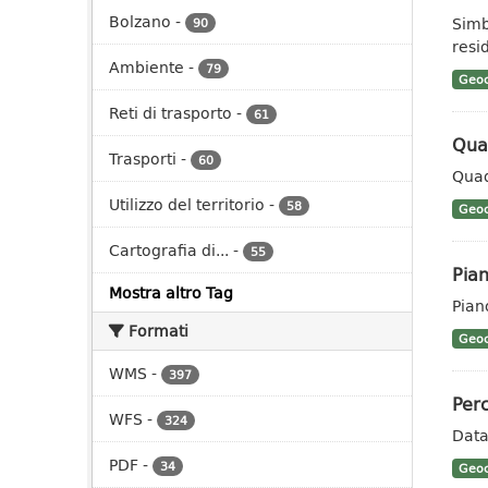
Bolzano
-
Simb
90
resid
Ambiente
-
79
Geoc
Reti di trasporto
-
61
Qua
Trasporti
-
60
Quad
Utilizzo del territorio
-
58
Geoc
Cartografia di...
-
55
Pian
Mostra altro Tag
Pian
Formati
Geoc
WMS
-
397
Perc
WFS
-
324
Data
PDF
-
34
Geoc