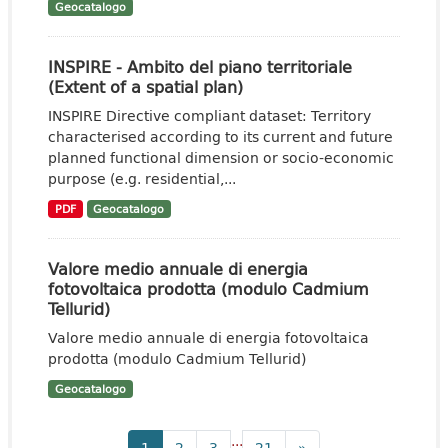
Geocatalogo
INSPIRE - Ambito del piano territoriale
(Extent of a spatial plan)
INSPIRE Directive compliant dataset: Territory
characterised according to its current and future
planned functional dimension or socio-economic
purpose (e.g. residential,...
PDF
Geocatalogo
Valore medio annuale di energia
fotovoltaica prodotta (modulo Cadmium
Tellurid)
Valore medio annuale di energia fotovoltaica
prodotta (modulo Cadmium Tellurid)
Geocatalogo
...
1
2
3
21
»