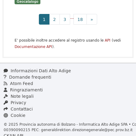
Geocatalogo
...
1
2
3
18
»
E' possibile inoltre accedere al registro usando le
API
(vedi
Documentazione API
).
Informazioni Dati Alto Adige
Domande frequenti
Atom Feed
Ringraziamenti
Note legali
Privacy
Contattaci
Cookie
© 2025 Provincia autonoma di Bolzano - Informatica Alto Adige SPA • Cod
00390090215 PEC:
generaldirektion.direzionegenerale@pec.prov.bz.it
CKAN API