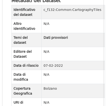
Metadati del Dataset
Identificativo
c_f132:Common:CartographyTiles
del dataset
Altro
N/A
identificativo
Temi del
Dati provvisori
dataset
Editore del
N/A
Dataset
Data di rilascio
07-02-2022
Data di
N/A
modifica
Copertura
Bolzano
Geografica
URI di
N/A