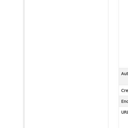
Aut
Cre
En
URL