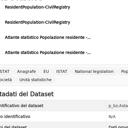
ResidentPopulation-CivilRegistry
ResidentPopulation-CivilRegistry
Atlante statistico Popolazione residente -...
Atlante statistico Popolazione residente -...
STAT
Anagrafe
EU
ISTAT
National legislation
Pop
ocietà
Unità statistiche
adati del Dataset
ntificativo del dataset
p_bz:Asta
ro identificativo
N/A
i del dataset
Dati prov