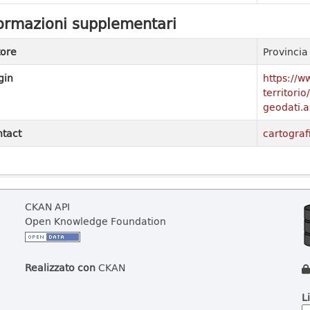
ormazioni supplementari
ore
Provinci
gin
https://w
territori
geodati.a
tact
cartograf
CKAN API
Open Knowledge Foundation
Realizzato con
CKAN
L