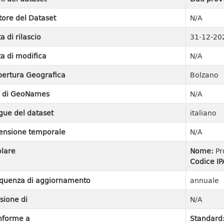
tore del Dataset
N/A
a di rilascio
31-12-20
a di modifica
N/A
ertura Geografica
Bolzano
I di GeoNames
N/A
gue del dataset
italiano
ensione temporale
N/A
olare
Nome:
Pr
Codice IP
quenza di aggiornamento
annuale
sione di
N/A
nforme a
Standard