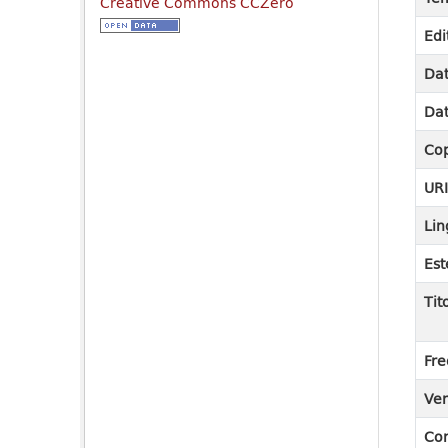
Creative Commons CCZero
Edi
Dat
Dat
Cop
UR
Lin
Est
Tit
Fre
Ver
Co