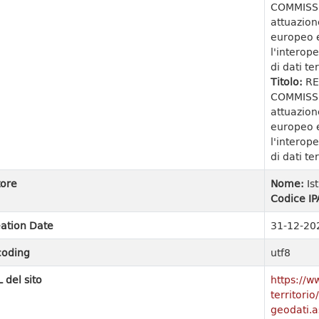
COMMISSI
attuazion
europeo e
l'interope
di dati ter
Titolo:
RE
COMMISSI
attuazion
europeo e
l'interope
di dati ter
ore
Nome:
Is
Codice IP
ation Date
31-12-20
coding
utf8
 del sito
https://w
territori
geodati.a