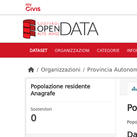
Skip to main content
DATASET
ORGANIZZAZIONI
CATEGORIE
INFO
Organizzazioni
Provincia Autonom
Popolazione residente
Anagrafe
Po
Sostenitori
0
Popo
Da