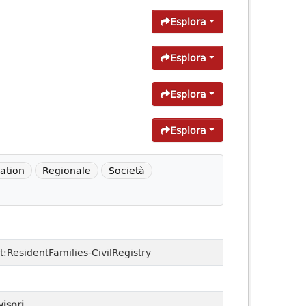
Esplora
Esplora
Esplora
Esplora
lation
Regionale
Società
t:ResidentFamilies-CivilRegistry
visori