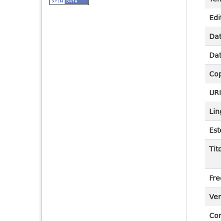
Edi
Dat
Dat
Cop
UR
Lin
Est
Tit
Fre
Ver
Co