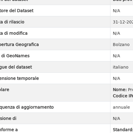
tore del Dataset
N/A
a di rilascio
31-12-20
a di modifica
N/A
ertura Geografica
Bolzano
I di GeoNames
N/A
gue del dataset
italiano
ensione temporale
N/A
olare
Nome:
Pr
Codice IP
quenza di aggiornamento
annuale
sione di
N/A
nforme a
Standard