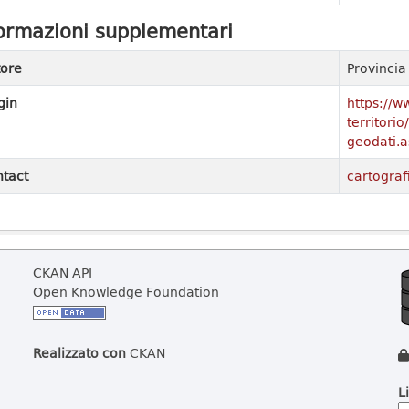
ormazioni supplementari
ore
Provinci
gin
https://w
territori
geodati.a
tact
cartograf
CKAN API
Open Knowledge Foundation
Realizzato con
CKAN
L