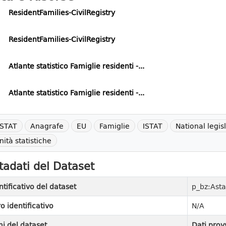
ResidentFamilies-CivilRegistry
ResidentFamilies-CivilRegistry
Atlante statistico Famiglie residenti -...
Atlante statistico Famiglie residenti -...
STAT
Anagrafe
EU
Famiglie
ISTAT
National legis
nità statistiche
adati del Dataset
ntificativo del dataset
p_bz:Asta
ro identificativo
N/A
i del dataset
Dati prov