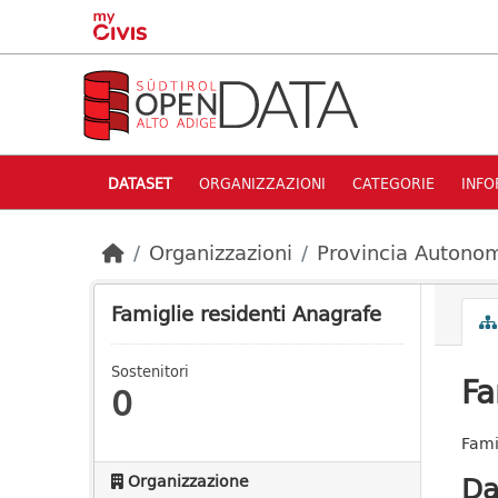
Skip to main content
DATASET
ORGANIZZAZIONI
CATEGORIE
INFO
Organizzazioni
Provincia Autonom
Famiglie residenti Anagrafe
Sostenitori
Fa
0
Fami
Da
Organizzazione