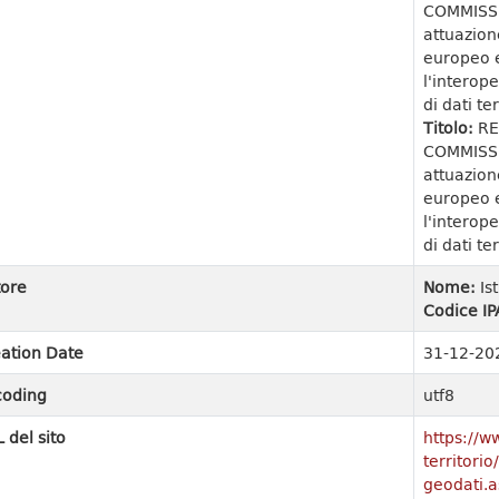
COMMISSI
attuazion
europeo e
l'interope
di dati ter
Titolo:
RE
COMMISSI
attuazion
europeo e
l'interope
di dati ter
ore
Nome:
Is
Codice IP
ation Date
31-12-20
coding
utf8
 del sito
https://w
territori
geodati.a