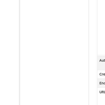
Aut
Cre
En
URL