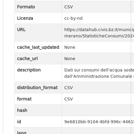
Formato
CSV
Licenza
cc-by-nd
URL
https://datahub.civis.bz.it/municip
merano/StatisticheConsumi/20
cache_last_updated
None
cache_url
None
description
Dati sui consumi dell'acqua sost
dall'Amministrazione Comunale 
distribution_format
CSV
format
CSV
hash
id
9e6810bb-9104-4bfd-996c-4461
lang