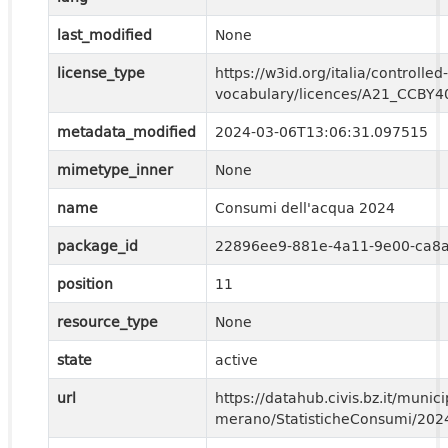
last_modified
None
license_type
https://w3id.org/italia/controlled-
vocabulary/licences/A21_CCBY4
metadata_modified
2024-03-06T13:06:31.097515
mimetype_inner
None
name
Consumi dell'acqua 2024
package_id
22896ee9-881e-4a11-9e00-ca8
position
11
resource_type
None
state
active
url
https://datahub.civis.bz.it/municip
merano/StatisticheConsumi/20