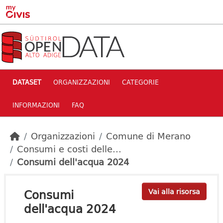
Skip to main content
DATASET
ORGANIZZAZIONI
CATEGORIE
INFORMAZIONI
FAQ
Organizzazioni
Comune di Merano
Consumi e costi delle...
Consumi dell'acqua 2024
Consumi
Vai alla risorsa
dell'acqua 2024