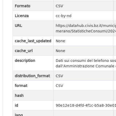
Formato
CSV
Licenza
cc-by-nd
URL
https://datahub.civis.bz.it/municip
merano/StatisticheConsumi/20
cache_last_updated
None
cache_url
None
description
Dati sui consumi del telefono sos
dall'Amministrazione Comunale 
distribution_format
CSV
format
CSV
hash
id
90e12e18-d4fd-4f1c-b5a8-30e0
lang