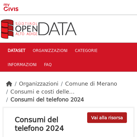
Skip to main content
DATASET
ORGANIZZAZIONI
CATEGORIE
INFORMAZIONI
FAQ
Organizzazioni
Comune di Merano
Consumi e costi delle...
Consumi del telefono 2024
Consumi del
Vai alla risorsa
telefono 2024