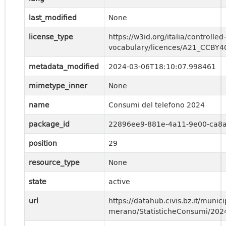
last_modified
None
license_type
https://w3id.org/italia/controlled-
vocabulary/licences/A21_CCBY4
metadata_modified
2024-03-06T18:10:07.998461
mimetype_inner
None
name
Consumi del telefono 2024
package_id
22896ee9-881e-4a11-9e00-ca8
position
29
resource_type
None
state
active
url
https://datahub.civis.bz.it/municip
merano/StatisticheConsumi/20