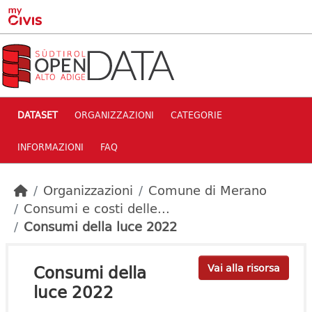
Skip to main content
DATASET
ORGANIZZAZIONI
CATEGORIE
INFORMAZIONI
FAQ
Organizzazioni
Comune di Merano
Consumi e costi delle...
Consumi della luce 2022
Consumi della
Vai alla risorsa
luce 2022