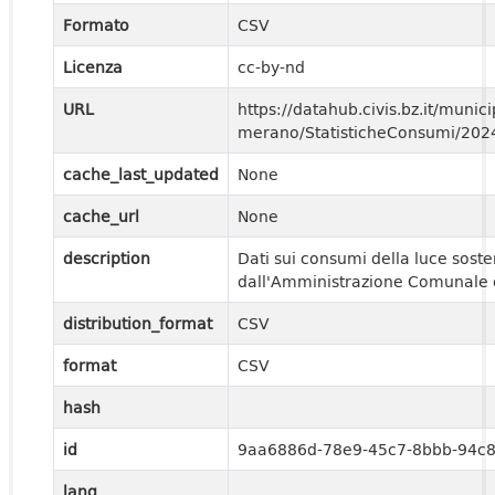
Formato
CSV
Licenza
cc-by-nd
URL
https://datahub.civis.bz.it/municip
merano/StatisticheConsumi/20
cache_last_updated
None
cache_url
None
description
Dati sui consumi della luce soste
dall'Amministrazione Comunale 
distribution_format
CSV
format
CSV
hash
id
9aa6886d-78e9-45c7-8bbb-94c
lang