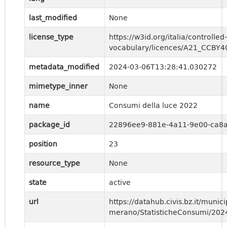
last_modified
None
license_type
https://w3id.org/italia/controlled-
vocabulary/licences/A21_CCBY4
metadata_modified
2024-03-06T13:28:41.030272
mimetype_inner
None
name
Consumi della luce 2022
package_id
22896ee9-881e-4a11-9e00-ca8
position
23
resource_type
None
state
active
url
https://datahub.civis.bz.it/municip
merano/StatisticheConsumi/20