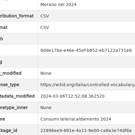
Merano nel 2024
tribution_format
CSV
mat
CSV
sh
8dde17be-e46e-45ef-b852-eb7122a731e8
g
t_modified
None
ense_type
https://w3id.org/italia/controlled-vocabula
tadata_modified
2024-03-06T12:52:08.362520
metype_inner
None
me
Consumi teleriscaldamento 2024
kage_id
22896ee9-881e-4a11-9e00-ca8a3e74df8a