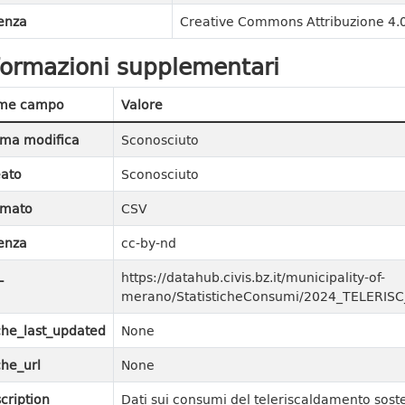
enza
Creative Commons Attribuzione 4.0
formazioni supplementari
me campo
Valore
ima modifica
Sconosciuto
ato
Sconosciuto
rmato
CSV
enza
cc-by-nd
L
https://datahub.civis.bz.it/municipality-of-
merano/StatisticheConsumi/2024_TELERIS
he_last_updated
None
he_url
None
cription
Dati sui consumi del teleriscaldamento sost