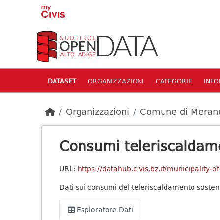
Skip to main content
DATASET
ORGANIZZAZIONI
CATEGORIE
INFO
Organizzazioni
Comune di Meran
Consumi teleriscaldam
URL:
https://datahub.civis.bz.it/municipalit
Dati sui consumi del teleriscaldamento soste
Esploratore Dati