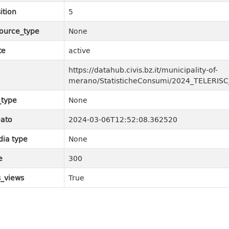
ition
5
ource_type
None
te
active
https://datahub.civis.bz.it/municipality-of-
merano/StatisticheConsumi/2024_TELERIS
_type
None
ato
2024-03-06T12:52:08.362520
ia type
None
e
300
_views
True