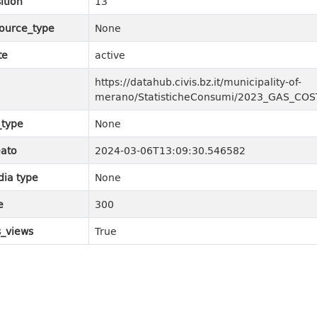
ition
13
ource_type
None
te
active
https://datahub.civis.bz.it/municipality-of-
merano/StatisticheConsumi/2023_GAS_COST
_type
None
ato
2024-03-06T13:09:30.546582
ia type
None
e
300
_views
True