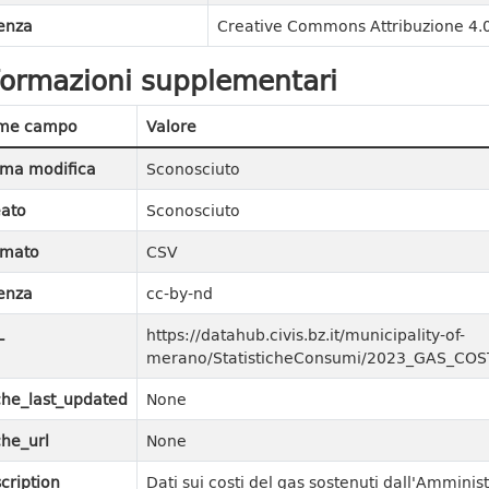
enza
Creative Commons Attribuzione 4.0
formazioni supplementari
me campo
Valore
ima modifica
Sconosciuto
ato
Sconosciuto
rmato
CSV
enza
cc-by-nd
L
https://datahub.civis.bz.it/municipality-of-
merano/StatisticheConsumi/2023_GAS_COST
he_last_updated
None
he_url
None
cription
Dati sui costi del gas sostenuti dall'Ammin