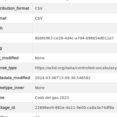
tribution_format
CSV
mat
CSV
sh
8bbfe967-ce28-4d4c-a7d4-698654d011a7
g
t_modified
None
ense_type
https://w3id.org/italia/controlled-vocabula
tadata_modified
2024-03-06T13:09:30.546582
metype_inner
None
me
Costi del gas 2023
kage_id
22896ee9-881e-4a11-9e00-ca8a3e74df8a