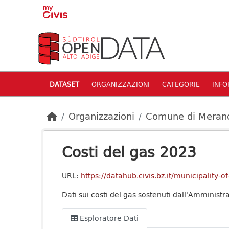
Skip to main content
DATASET
ORGANIZZAZIONI
CATEGORIE
INFO
Organizzazioni
Comune di Meran
Costi del gas 2023
URL:
https://datahub.civis.bz.it/municipalit
Dati sui costi del gas sostenuti dall'Amminis
Esploratore Dati