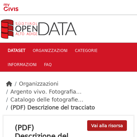
Skip to main content
DATASET
ORGANIZZAZIONI
CATEGORIE
INFORMAZIONI
FAQ
Organizzazioni
Argento vivo. Fotografia...
Catalogo delle fotografie...
(PDF) Descrizione del tracciato
(PDF)
Vai alla risorsa
Descrizione del