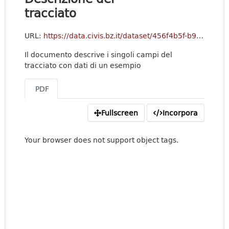
tracciato
URL:
https://data.civis.bz.it/dataset/456f4b5f-b96e-45ec-ae23-d93c37a2d069/resource/cc222334-0529-4f90-9dc4-b09552fbdb3d/download/api-objmusarcopendata_recordset_v1.0.pdf
Il documento descrive i singoli campi del
tracciato con dati di un esempio
PDF
Fullscreen
Incorpora
Your browser does not support object tags.