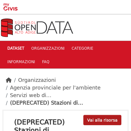
Skip to main content
DATASET
ORGANIZZAZIONI
CATEGORIE
INFORMAZIONI
FAQ
Organizzazioni
Agenzia provinciale per l'ambiente
Servizi web di...
(DEPRECATED) Stazioni di...
(DEPRECATED)
Vai alla risorsa
Stazioni di