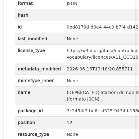
format
JSON
hash
id
0bd8170d-d0e4-44c0-b7f4-d14
last_modified
None
license_type
https://w3id.org/italia/controlled-
vocabulary/licences/A11_CCO10
metadata_modified
2026-06-18T13:18:20.855711
mimetype_inner
None
name
(DEPRECATED) Stazioni di monit
(formato JSON)
package_id
7c2454f3-be6c-4525-9434-b158
position
12
resource_type
None