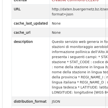
URL
http://daten.buergernetz.bz.it/
format=json
cache_last_updated
None
cache_url
None
description
Questo servizio web genera in for
stazioni di monitoraggio aerobiol
informazione pollinica dell'Alto A
presenta i seguenti campi: * ST
stazione * STAT_CODE : codice d
: nome della stazione in lingua 
nome della stazione in lingua te
della provincia * REGI_NAME_I : 
lingua italiana * REGI_NAME_D : 
lingua tedesca * LATITUDE: latit
LONGITUDE: longitudine [WGS 8
distribution_format
JSON