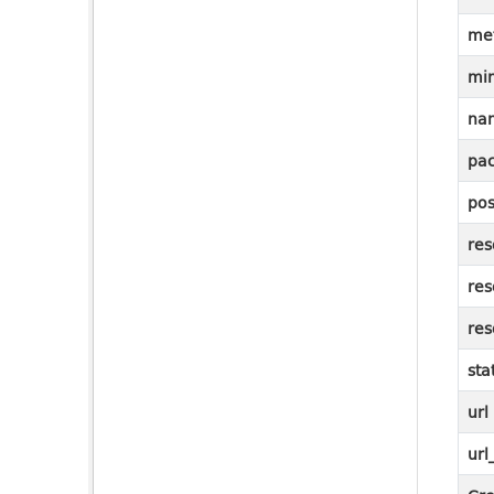
me
mi
na
pac
pos
res
res
res
sta
url
url