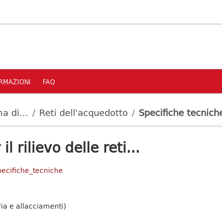
RMAZIONI
FAQ
a di...
Reti dell'acquedotto
Specifiche tecniche 
l rilievo delle reti...
pecifiche_tecniche
ria e allacciamenti)