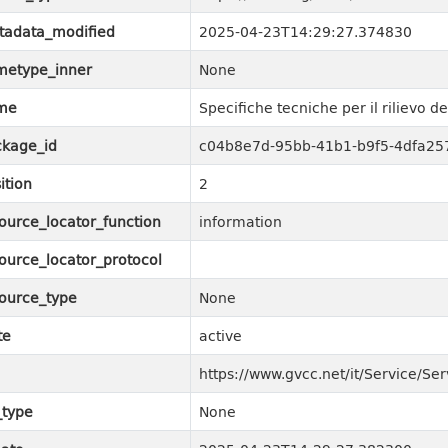
tadata_modified
2025-04-23T14:29:27.374830
metype_inner
None
me
Specifiche tecniche per il rilievo de
kage_id
c04b8e7d-95bb-41b1-b9f5-4dfa25
ition
2
ource_locator_function
information
ource_locator_protocol
ource_type
None
te
active
https://www.gvcc.net/it/Service/Ser
_type
None