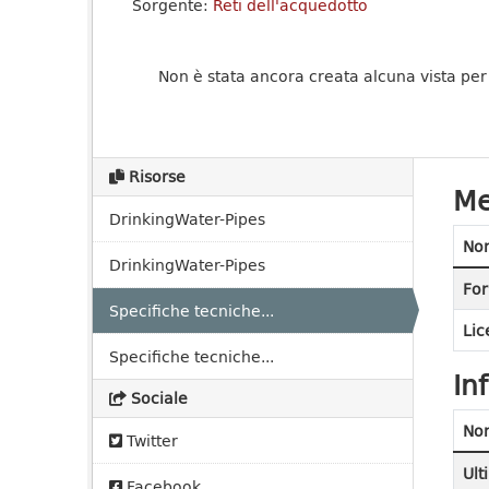
Sorgente:
Reti dell'acquedotto
Non è stata ancora creata alcuna vista per
Risorse
Me
DrinkingWater-Pipes
No
DrinkingWater-Pipes
For
Specifiche tecniche...
Lic
Specifiche tecniche...
In
Sociale
No
Twitter
Ult
Facebook