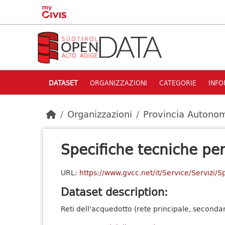
Skip to main content
DATASET
ORGANIZZAZIONI
CATEGORIE
INFO
Organizzazioni
Provincia Autonom
Specifiche tecniche per i
URL:
https://www.gvcc.net/it/Service/Servizi/S
Dataset description:
Reti dell'acquedotto (rete principale, seconda