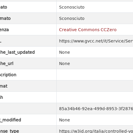
ato
Sconosciuto
rmato
Sconosciuto
enza
Creative Commons CCZero
L
https://www.gvcc.net/it/Service/Ser
he_last_updated
None
he_url
None
cription
mat
sh
85a34b46-92ea-499d-8953-3f2876
t_modified
None
ense_type
https://w3id.org/italia/controlled