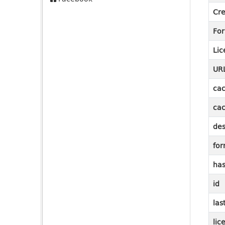
Cre
Fo
Lic
UR
cac
cac
des
for
ha
id
las
lic