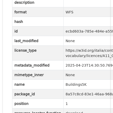
description
format
WFS
hash
id
ecbd603a-785e-484e-a55f
last_modified
None
license_type
https://w3id.org/italia/cont
vocabulary/licences/A11
metadata_modified
2025-04-23T14:30:50.76
mimetype_inner
None
name
Buildings5K
package_id
8a57c8cd-83e1-46aa-968
position
1