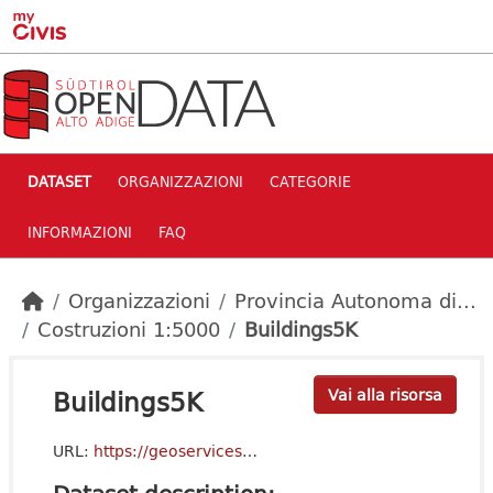
Skip to main content
DATASET
ORGANIZZAZIONI
CATEGORIE
INFORMAZIONI
FAQ
Organizzazioni
Provincia Autonoma di...
Costruzioni 1:5000
Buildings5K
Buildings5K
Vai alla risorsa
URL:
https://geoservices3.civis.bz.it/geoserver/f132-Common/ows?service=WFS&version=2.0.0&request=GetCapabilities