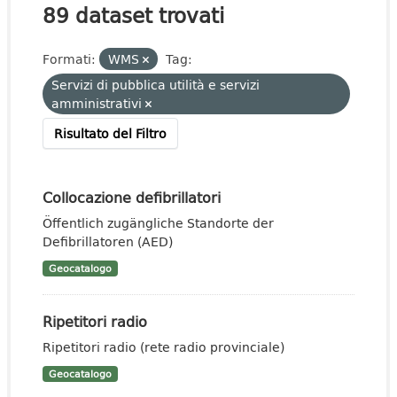
89 dataset trovati
Formati:
WMS
Tag:
Servizi di pubblica utilità e servizi
amministrativi
Risultato del Filtro
Collocazione defibrillatori
Öffentlich zugängliche Standorte der
Defibrillatoren (AED)
Geocatalogo
Ripetitori radio
Ripetitori radio (rete radio provinciale)
Geocatalogo