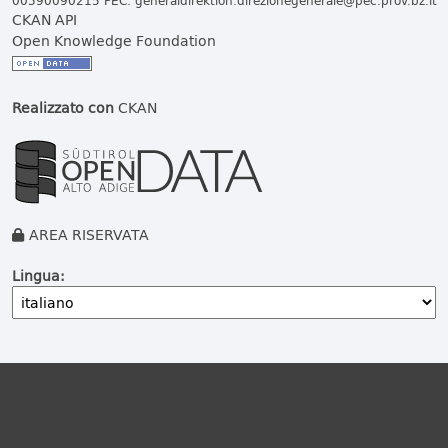
00390090215 PEC:
generaldirektion.direzionegenerale@pec.prov.bz.it
CKAN API
Open Knowledge Foundation
Realizzato con
CKAN
AREA RISERVATA
Lingua