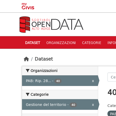
Skip to main content
DATASET
ORGANIZZAZIONI
CATEGORIE
INFO
Dataset
Organizzazioni
PAB: Rip. 28...
-
x
40
40
Categorie
Gestione del territorio
-
x
40
Cate
PAB