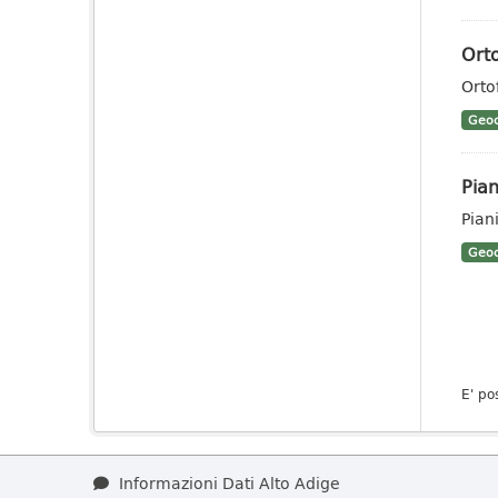
Orto
Orto
Geoc
Pian
Pian
Geoc
E' po
Informazioni Dati Alto Adige