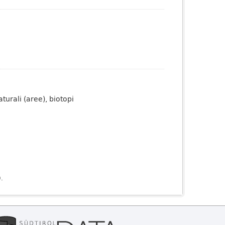
urali (aree), biotopi
).