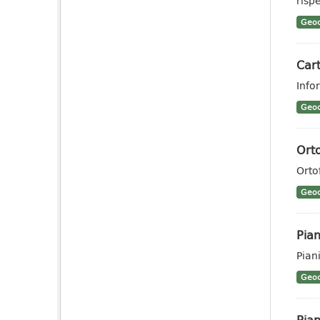
rispe
Geoc
Cart
Info
Geoc
Orto
Orto
Geoc
Pian
Piani
Geoc
Pian