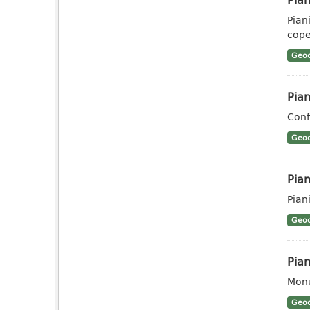
Pian
coper
Geoc
Pian
Conf
Geoc
Pian
Pian
Geoc
Pian
Monu
Geoc