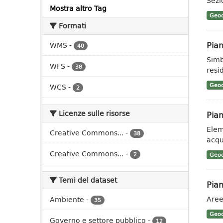
Sezi
Mostra altro Tag
Geoc
Formati
Pian
WMS
-
40
Simb
WFS
-
38
resid
Geoc
WCS
-
2
Licenze sulle risorse
Pian
Eleme
Creative Commons...
-
38
acqu
Creative Commons...
-
2
Geoc
Temi del dataset
Pian
Aree
Ambiente
-
35
Geoc
Governo e settore pubblico
-
12