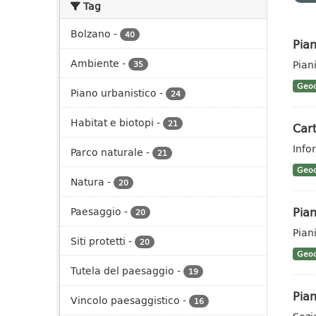
Tag
Bolzano
-
40
Pian
Ambiente
-
Pian
35
Geoc
Piano urbanistico
-
24
Habitat e biotopi
-
21
Cart
Info
Parco naturale
-
21
Geoc
Natura
-
20
Pian
Paesaggio
-
20
Pian
Siti protetti
-
20
Geoc
Tutela del paesaggio
-
19
Pian
Vincolo paesaggistico
-
16