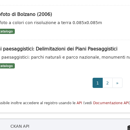
foto di Bolzano (2006)
foto a colori con risoluzione a terra 0.085x0.085m
atalogo
i paesaggistici: Delimitazioni dei Piani Paesaggistici
i paesaggistici: parchi naturali e parco nazionale, monumenti nat
atalogo
1
2
»
ssibile inoltre accedere al registro usando le
API
(vedi
Documentazione API
CKAN API