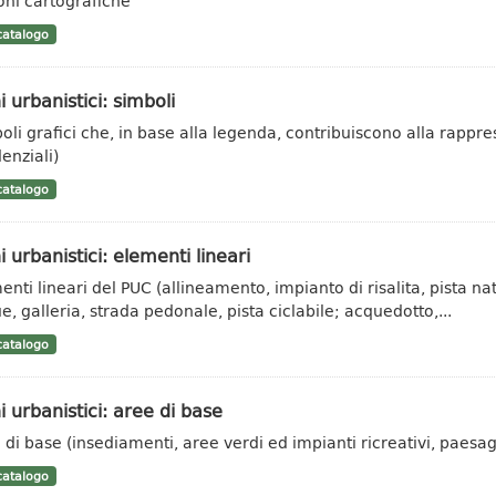
oni cartografiche
atalogo
i urbanistici: simboli
oli grafici che, in base alla legenda, contribuiscono alla rappr
enziali)
atalogo
i urbanistici: elementi lineari
nti lineari del PUC (allineamento, impianto di risalita, pista natu
e, galleria, strada pedonale, pista ciclabile; acquedotto,...
atalogo
i urbanistici: aree di base
 di base (insediamenti, aree verdi ed impianti ricreativi, paesagg
atalogo