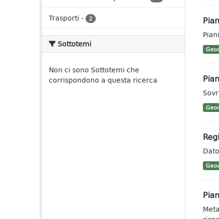
Trasporti
-
Pian
2
Pian
Sottotemi
Geoc
Non ci sono Sottotemi che
Pian
corrispondono a questa ricerca
Sovr
Geoc
Regi
Dato 
Geoc
Pian
Meta