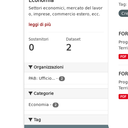
Economia
Tag:
Settori economici, mercato del lavor
Cr
o, imprese, commercio estero, ecc.
leggi di più
FORG
Sostenitori
Dataset
Prog
0
2
Terr
PDF
Organizzazioni
FOR
PAB: Ufficio...
-
2
Prog
Terr
Categorie
PDF
Economia
-
2
Tag