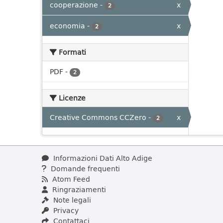
cooperazione
-
x
2
economia
-
x
2
Formati
PDF
-
2
Licenze
Creative Commons CCZero
-
x
2
Informazioni Dati Alto Adige
Domande frequenti
Atom Feed
Ringraziamenti
Note legali
Privacy
Contattaci