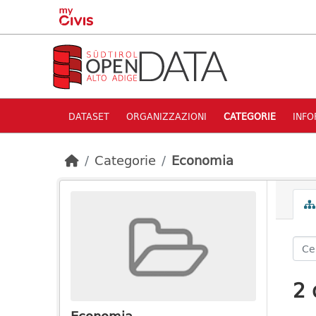
Skip to main content
DATASET
ORGANIZZAZIONI
CATEGORIE
INFO
Categorie
Economia
2 