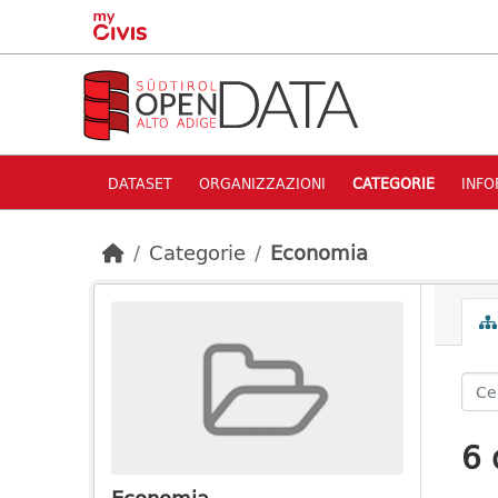
Skip to main content
DATASET
ORGANIZZAZIONI
CATEGORIE
INFO
Categorie
Economia
6 