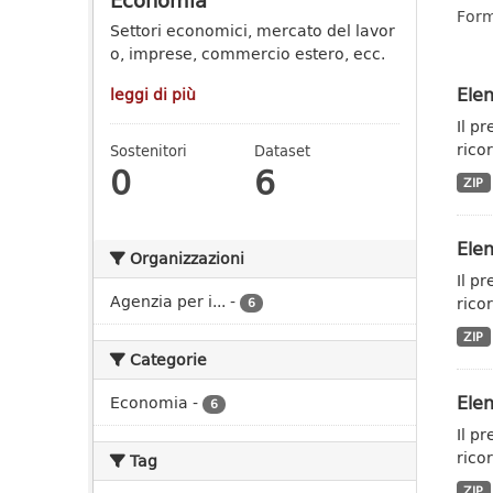
Economia
Form
Settori economici, mercato del lavor
o, imprese, commercio estero, ecc.
Elen
leggi di più
Il p
ricor
Sostenitori
Dataset
0
6
ZIP
Elen
Organizzazioni
Il p
Agenzia per i...
-
ricor
6
ZIP
Categorie
Elen
Economia
-
6
Il p
ricor
Tag
ZIP