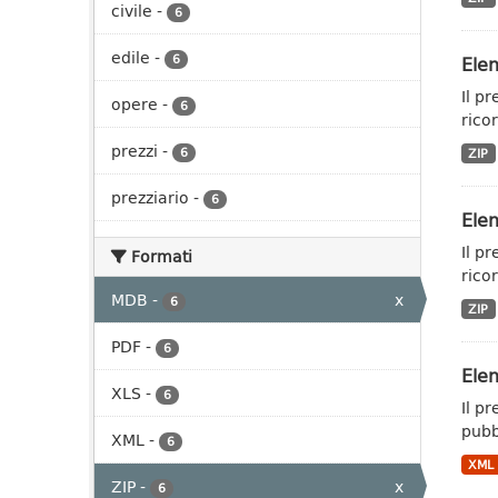
civile
-
6
edile
-
Elen
6
Il p
opere
-
6
ricor
prezzi
-
6
ZIP
prezziario
-
6
Elen
Il p
Formati
ricor
MDB
-
x
6
ZIP
PDF
-
6
Elen
XLS
-
6
Il p
pubbl
XML
-
6
XML
ZIP
-
x
6