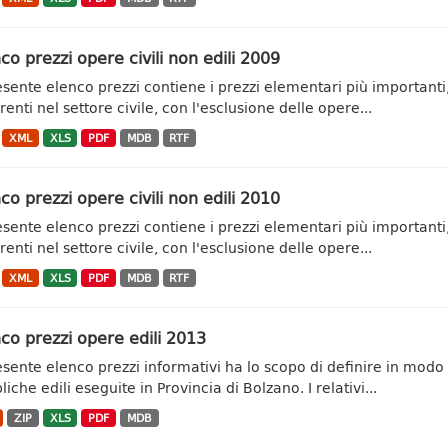
co prezzi opere civili non edili 2009
resente elenco prezzi contiene i prezzi elementari più importanti,
renti nel settore civile, con l'esclusione delle opere...
XML
XLS
PDF
MDB
RTF
co prezzi opere civili non edili 2010
resente elenco prezzi contiene i prezzi elementari più importanti,
renti nel settore civile, con l'esclusione delle opere...
XML
XLS
PDF
MDB
RTF
co prezzi opere edili 2013
resente elenco prezzi informativi ha lo scopo di definire in modo
iche edili eseguite in Provincia di Bolzano. I relativi...
ZIP
XLS
PDF
MDB