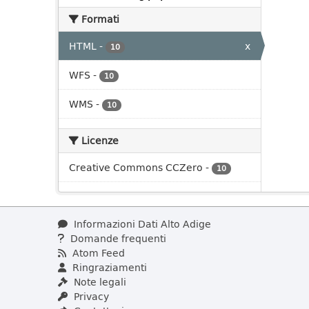
Formati
HTML
-
x
10
WFS
-
10
WMS
-
10
Licenze
Creative Commons CCZero
-
10
Informazioni Dati Alto Adige
Domande frequenti
Atom Feed
Ringraziamenti
Note legali
Privacy