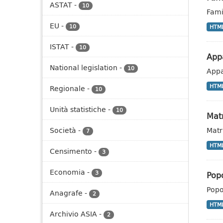
ASTAT
-
10
Fami
EU
-
10
HTM
ISTAT
-
10
App
National legislation
-
10
Appa
HTM
Regionale
-
10
Unità statistiche
-
10
Mat
Matr
Società
-
7
HTM
Censimento
-
3
Economia
-
Pop
3
Popo
Anagrafe
-
2
HTM
Archivio ASIA
-
2