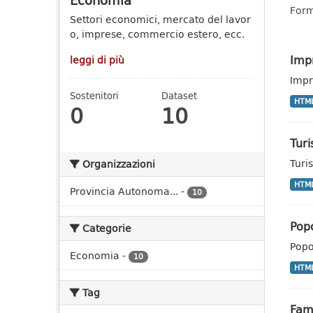
Economia
Form
Settori economici, mercato del lavor
o, imprese, commercio estero, ecc.
Impr
leggi di più
Impr
Sostenitori
Dataset
HTM
0
10
Tur
Turi
Organizzazioni
HTM
Provincia Autonoma...
-
10
Pop
Categorie
Popo
Economia
-
10
HTM
Tag
Fam