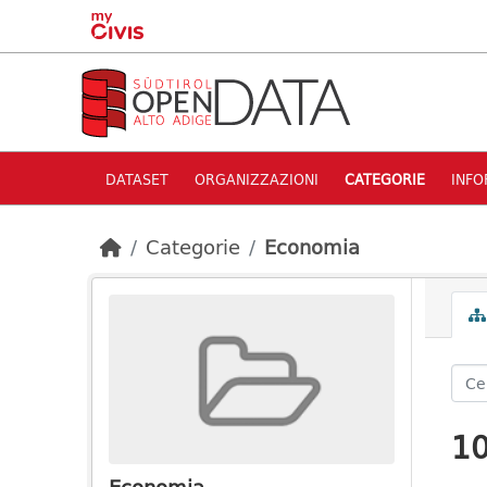
Skip to main content
DATASET
ORGANIZZAZIONI
CATEGORIE
INFO
Categorie
Economia
10