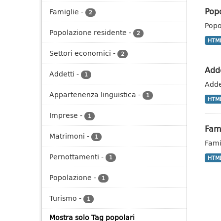
Popo
Famiglie
-
2
Popo
Popolazione residente
-
2
HTM
Settori economici
-
2
Adde
Addetti
-
1
Adde
Appartenenza linguistica
-
1
HTM
Imprese
-
1
Fami
Matrimoni
-
1
Fami
Pernottamenti
-
1
HTM
Popolazione
-
1
Turismo
-
1
Mostra solo Tag popolari