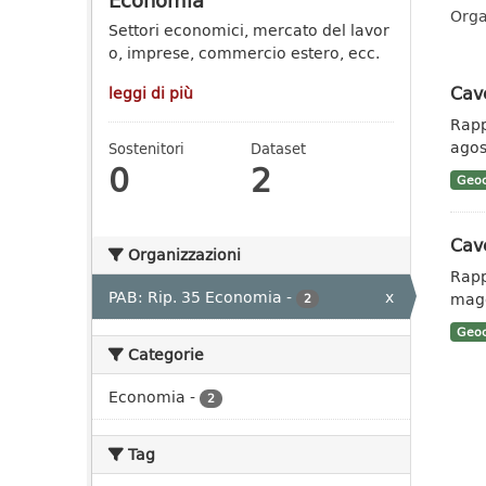
Economia
Orga
Settori economici, mercato del lavor
o, imprese, commercio estero, ecc.
Cave
leggi di più
Rapp
agos
Sostenitori
Dataset
0
2
Geoc
Cave
Organizzazioni
Rapp
PAB: Rip. 35 Economia
-
x
magg
2
Geoc
Categorie
Economia
-
2
Tag