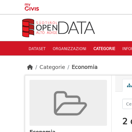
Skip to main content
DATASET
ORGANIZZAZIONI
CATEGORIE
INFO
Categorie
Economia
2 