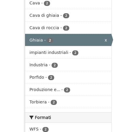
Cava
-
2
Cava di ghiaia
-
2
Cava di roccia
-
2
Ghiaia
-
x
2
impianti industriali
-
2
Industria
-
2
Porfido
-
2
Produzione e...
-
2
Torbiera
-
2
Formati
WFS
-
2