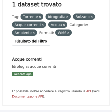
1 dataset trovato
Tag:
Torrente
Idrografia
Bolzano
Acque correnti
Acqua
Categorie:
Ambiente
Formati:
WMS
Risultato del Filtro
Acque correnti
Idrologia: acque correnti
Geocatalogo
E' possibile inoltre accedere al registro usando le
API
(vedi
Documentazione API
).