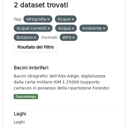
2 dataset trovati
Tag:
Idrografia
Acque
Acque correnti
Acqua
Ambiente
Bolzano
Formati:
WFS
Risultato del Filtro
Bacini imbriferi
Bacini idrografici dell'Alto Adige, digitalizzata
dalla carta militare IGM 1:25000 (supporto
cartaceo in possesso della ripartizione Foreste)
Geocatalogo
Laghi
Laghi