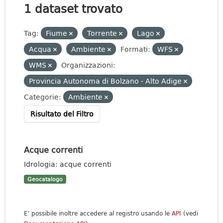
1 dataset trovato
Tag:
Fiume
Torrente
Lago
Acqua
Ambiente
Formati:
WFS
WMS
Organizzazioni:
Provincia Autonoma di Bolzano - Alto Adige
Categorie:
Ambiente
Risultato del Filtro
Acque correnti
Idrologia: acque correnti
Geocatalogo
E' possibile inoltre accedere al registro usando le
API
(vedi