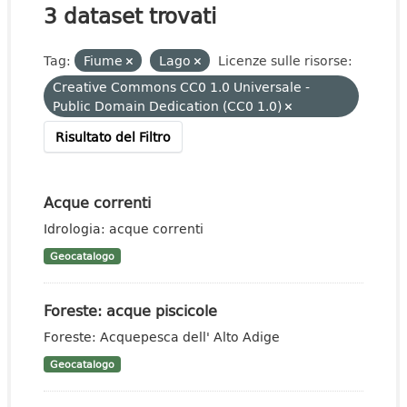
3 dataset trovati
Tag:
Fiume
Lago
Licenze sulle risorse:
Creative Commons CC0 1.0 Universale -
Public Domain Dedication (CC0 1.0)
Risultato del Filtro
Acque correnti
Idrologia: acque correnti
Geocatalogo
Foreste: acque piscicole
Foreste: Acquepesca dell' Alto Adige
Geocatalogo