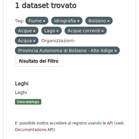
1 dataset trovato
Tag:
Fiume
Idrografia
Bolzano
Acque
Lago
Acque correnti
Acqua
Organizzazioni:
Provincia Autonoma di Bolzano - Alto Adige
Risultato del Filtro
Laghi
Laghi
Geocatalogo
E' possibile inoltre accedere al registro usando le
API
(vedi
Documentazione API
).