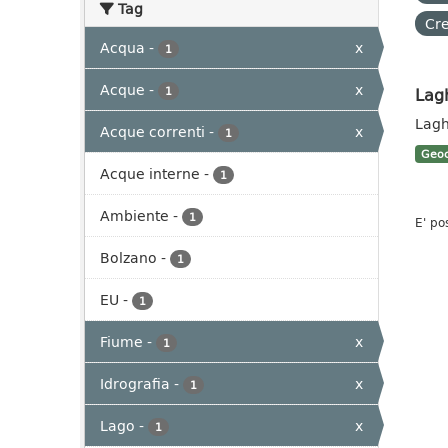
Tag
Cre
Acqua
-
x
1
Acque
-
x
Lag
1
Lagh
Acque correnti
-
x
1
Geoc
Acque interne
-
1
Ambiente
-
1
E' po
Bolzano
-
1
EU
-
1
Fiume
-
x
1
Idrografia
-
x
1
Lago
-
x
1