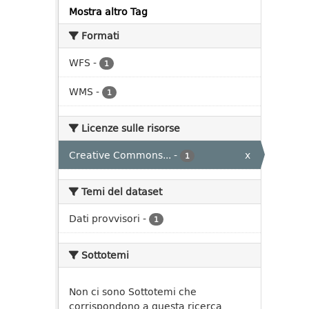
Mostra altro Tag
Formati
WFS
-
1
WMS
-
1
Licenze sulle risorse
Creative Commons...
-
x
1
Temi del dataset
Dati provvisori
-
1
Sottotemi
Non ci sono Sottotemi che
corrispondono a questa ricerca