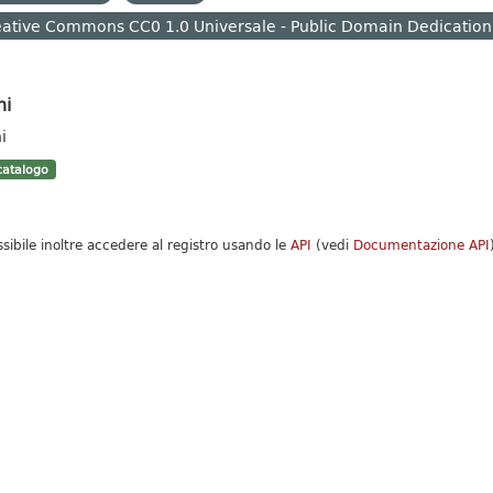
ative Commons CC0 1.0 Universale - Public Domain Dedication
hi
i
atalogo
ssibile inoltre accedere al registro usando le
API
(vedi
Documentazione API