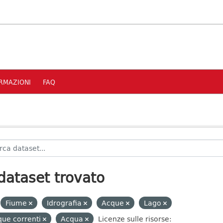
RMAZIONI
FAQ
dataset trovato
Fiume
Idrografia
Acque
Lago
ue correnti
Acqua
Licenze sulle risorse: