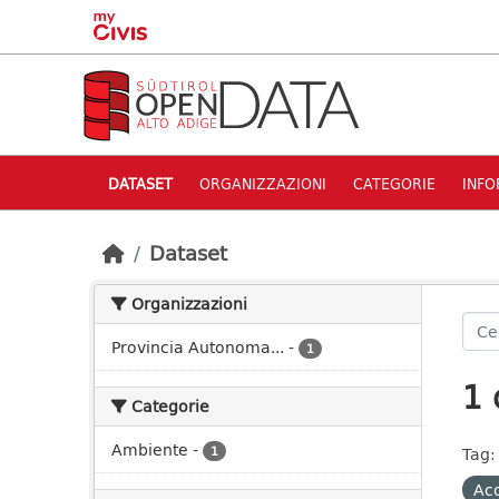
Skip to main content
DATASET
ORGANIZZAZIONI
CATEGORIE
INFO
Dataset
Organizzazioni
Provincia Autonoma...
-
1
1 
Categorie
Ambiente
-
1
Tag:
Acq