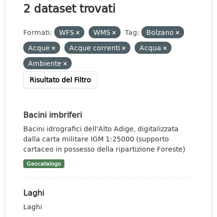
2 dataset trovati
Formati:
WFS
WMS
Tag:
Bolzano
Acque
Acque correnti
Acqua
Ambiente
Risultato del Filtro
Bacini imbriferi
Bacini idrografici dell'Alto Adige, digitalizzata
dalla carta militare IGM 1:25000 (supporto
cartaceo in possesso della ripartizione Foreste)
Geocatalogo
Laghi
Laghi