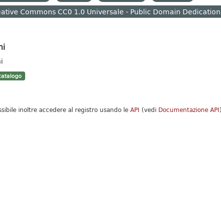
ative Commons CC0 1.0 Universale - Public Domain Dedication
hi
i
atalogo
ssibile inoltre accedere al registro usando le
API
(vedi
Documentazione API