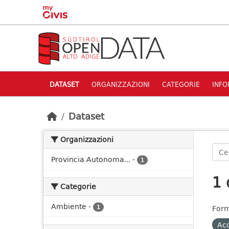
Skip to main content
DATASET
ORGANIZZAZIONI
CATEGORIE
INFO
Dataset
Organizzazioni
Provincia Autonoma...
-
1
1 
Categorie
Ambiente
-
1
Form
Acq