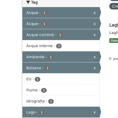
Tag
Cre
Acqua
-
x
1
Acque
-
x
Lag
1
Lagh
Acque correnti
-
x
1
Geoc
Acque interne
-
1
Ambiente
-
x
1
E' po
Bolzano
-
x
1
EU
-
1
Fiume
-
1
Idrografia
-
1
Lago
-
x
1