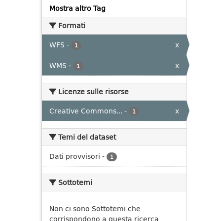
Mostra altro Tag
Formati
WFS
-
x
1
WMS
-
x
1
Licenze sulle risorse
Creative Commons...
-
x
1
Temi del dataset
Dati provvisori
-
1
Sottotemi
Non ci sono Sottotemi che
corrispondono a questa ricerca