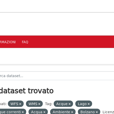
RMAZIONI
FAQ
dataset trovato
ati:
WFS
WMS
Tag:
Acque
Lago
ue correnti
Acqua
Ambiente
Bolzano
Licenz