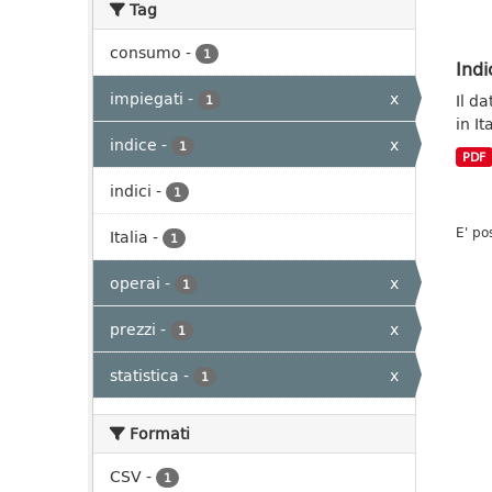
Tag
consumo
-
1
Indi
impiegati
-
x
Il da
1
in It
indice
-
x
1
PDF
indici
-
1
E' po
Italia
-
1
operai
-
x
1
prezzi
-
x
1
statistica
-
x
1
Formati
CSV
-
1