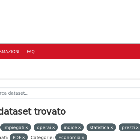
RMAZIONI
FAQ
dataset trovato
impiegati
operai
indice
statistica
prezzi
ati:
PDF
Categorie:
Economia