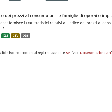
ce dei prezzi al consumo per le famiglie di operai e impie
taset fornisce i Dati statistici relativi all’indice dei prezzi al c
alia.
XLS
CSV
ODS
ssibile inoltre accedere al registro usando le
API
(vedi
Documentazione API