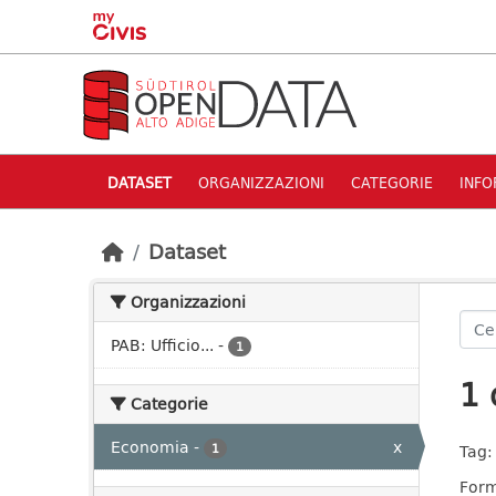
Skip to main content
DATASET
ORGANIZZAZIONI
CATEGORIE
INFO
Dataset
Organizzazioni
PAB: Ufficio...
-
1
1 
Categorie
Economia
-
x
1
Tag:
Form