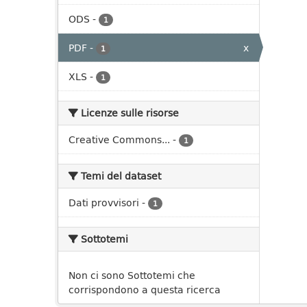
ODS
-
1
PDF
-
x
1
XLS
-
1
Licenze sulle risorse
Creative Commons...
-
1
Temi del dataset
Dati provvisori
-
1
Sottotemi
Non ci sono Sottotemi che
corrispondono a questa ricerca