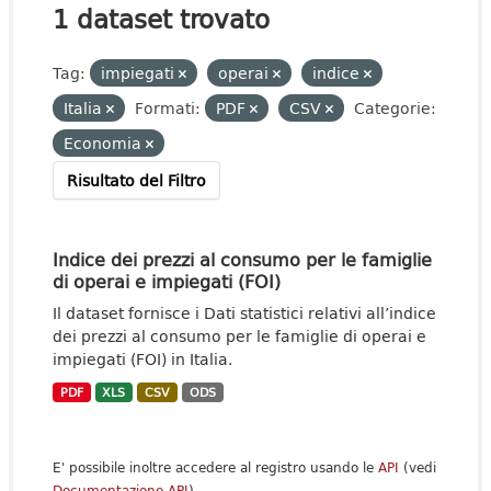
1 dataset trovato
Tag:
impiegati
operai
indice
Italia
Formati:
PDF
CSV
Categorie:
Economia
Risultato del Filtro
Indice dei prezzi al consumo per le famiglie
di operai e impiegati (FOI)
Il dataset fornisce i Dati statistici relativi all’indice
dei prezzi al consumo per le famiglie di operai e
impiegati (FOI) in Italia.
PDF
XLS
CSV
ODS
E' possibile inoltre accedere al registro usando le
API
(vedi
Documentazione API
).