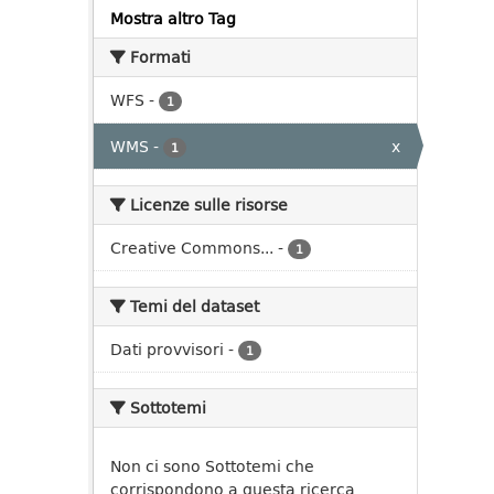
Mostra altro Tag
Formati
WFS
-
1
WMS
-
x
1
Licenze sulle risorse
Creative Commons...
-
1
Temi del dataset
Dati provvisori
-
1
Sottotemi
Non ci sono Sottotemi che
corrispondono a questa ricerca