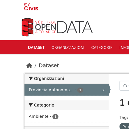
Skip to main content
DATASET
ORGANIZZAZIONI
CATEGORIE
INFO
Dataset
Organizzazioni
Provincia Autonoma...
-
x
1
1 
Categorie
Ambiente
-
1
Tag:
Pro