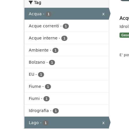
Tag
Acqua
-
x
1
Acq
Acque correnti
-
Idro
1
Geoc
Acque interne
-
1
Ambiente
-
1
E' po
Bolzano
-
1
EU
-
1
Fiume
-
1
Fiumi
-
1
Idrografia
-
1
Lago
-
x
1