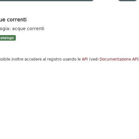
ue correnti
logia: acque correnti
atalogo
ssibile inoltre accedere al registro usando le
API
(vedi
Documentazione API