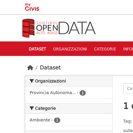
Skip to main content
DATASET
ORGANIZZAZIONI
CATEGORIE
INFO
Dataset
Organizzazioni
Provincia Autonoma...
-
1
1 
Categorie
Ambiente
-
1
Tag:
sulle