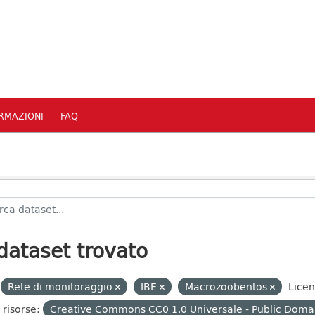
RMAZIONI
FAQ
dataset trovato
Rete di monitoraggio
IBE
Macrozoobentos
Lice
 risorse:
Creative Commons CC0 1.0 Universale - Public Domai