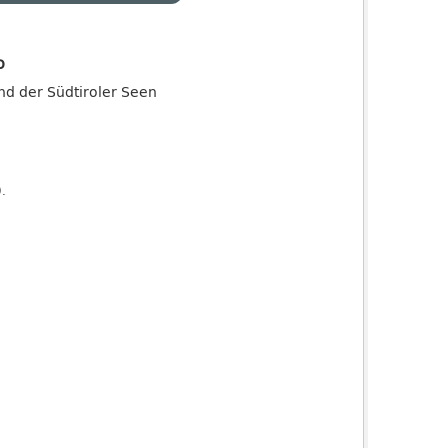
o
and der Südtiroler Seen
).