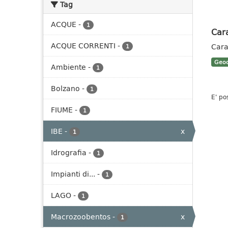
Tag
ACQUE
-
1
Cara
ACQUE CORRENTI
-
Cara
1
Geoc
Ambiente
-
1
Bolzano
-
1
E' po
FIUME
-
1
IBE
-
x
1
Idrografia
-
1
Impianti di...
-
1
LAGO
-
1
Macrozoobentos
-
x
1