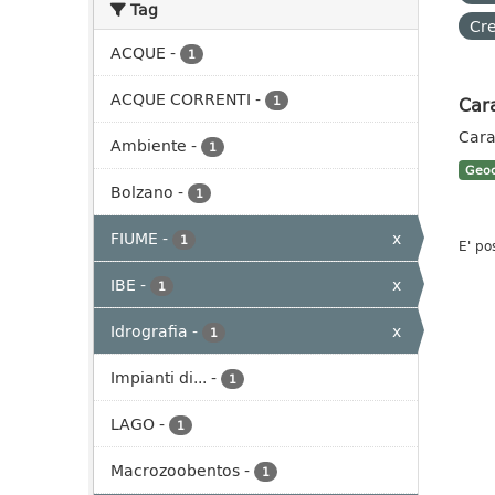
Tag
Cre
ACQUE
-
1
ACQUE CORRENTI
-
Cara
1
Cara
Ambiente
-
1
Geoc
Bolzano
-
1
FIUME
-
x
1
E' po
IBE
-
x
1
Idrografia
-
x
1
Impianti di...
-
1
LAGO
-
1
Macrozoobentos
-
1