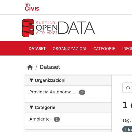
Skip to main content
DATASET
ORGANIZZAZIONI
CATEGORIE
INFO
Dataset
Organizzazioni
Provincia Autonoma...
-
1
1 
Categorie
Ambiente
-
1
Tag:
Idr