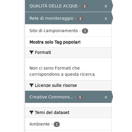
QUALITÀ DELLE ACQUE
-
x
1
Rete di monitoraggio
-
x
1
Sito di campionamento
-
1
Mostra solo Tag popolari
Formati
Non ci sono Formati che
corrispondono a questa ricerca
Licenze sulle risorse
Creative Commons...
-
x
1
Temi del dataset
Ambiente
-
1