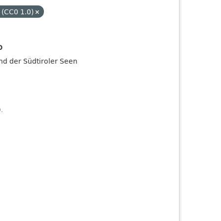
 (CC0 1.0)
o
and der Südtiroler Seen
).