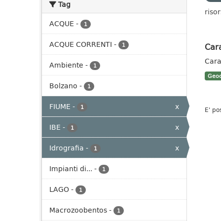
Tag
risor
ACQUE
-
1
ACQUE CORRENTI
-
Cara
1
Cara
Ambiente
-
1
Geoc
Bolzano
-
1
FIUME
-
x
1
E' po
IBE
-
x
1
Idrografia
-
x
1
Impianti di...
-
1
LAGO
-
1
Macrozoobentos
-
1