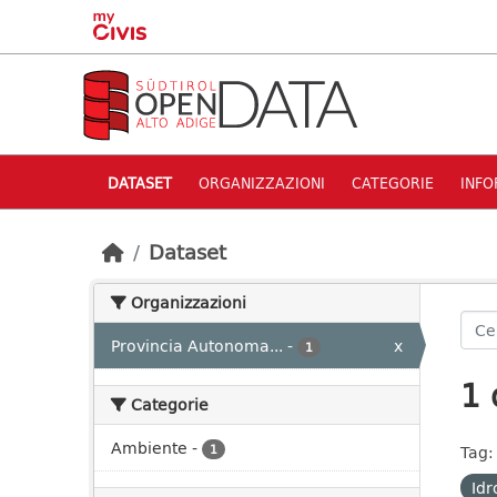
Skip to main content
DATASET
ORGANIZZAZIONI
CATEGORIE
INFO
Dataset
Organizzazioni
Provincia Autonoma...
-
x
1
1 
Categorie
Ambiente
-
1
Tag:
Idr