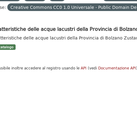
se:
Creative Commons CC0 1.0 Universale - Public Domain De
tteristiche delle acque lacustri della Provincia di Bolzan
tteristiche delle acque lacustri della Provincia di Bolzano Zust
atalogo
ssibile inoltre accedere al registro usando le
API
(vedi
Documentazione API