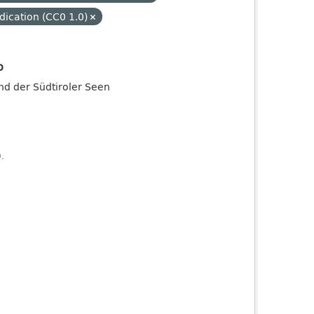
dication (CC0 1.0)
o
and der Südtiroler Seen
).