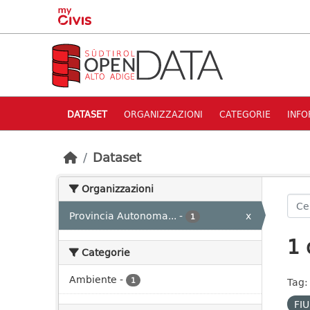
Skip to main content
DATASET
ORGANIZZAZIONI
CATEGORIE
INFO
Dataset
Organizzazioni
Provincia Autonoma...
-
x
1
1 
Categorie
Ambiente
-
1
Tag:
FI