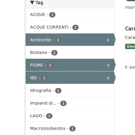
Tag
risor
ACQUE
-
1
ACQUE CORRENTI
-
Cara
1
Cara
Ambiente
-
x
1
Geoc
Bolzano
-
1
FIUME
-
x
1
E' po
IBE
-
x
1
Idrografia
-
1
Impianti di...
-
1
LAGO
-
1
Macrozoobentos
-
1