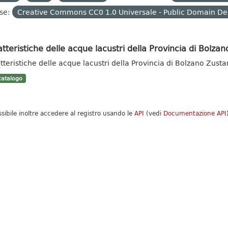
se:
Creative Commons CC0 1.0 Universale - Public Domain De
tteristiche delle acque lacustri della Provincia di Bolzan
tteristiche delle acque lacustri della Provincia di Bolzano Zust
atalogo
ssibile inoltre accedere al registro usando le
API
(vedi
Documentazione API