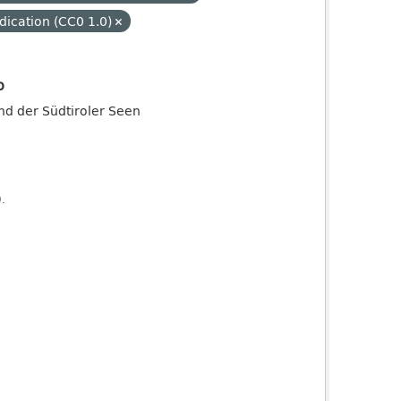
dication (CC0 1.0)
o
and der Südtiroler Seen
).