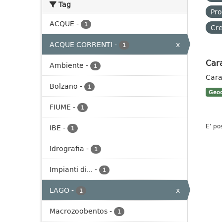
Tag
Pro
ACQUE
-
1
Cre
ACQUE CORRENTI
-
x
1
Cara
Ambiente
-
1
Cara
Bolzano
-
1
Geoc
FIUME
-
1
E' po
IBE
-
1
Idrografia
-
1
Impianti di...
-
1
LAGO
-
x
1
Macrozoobentos
-
1