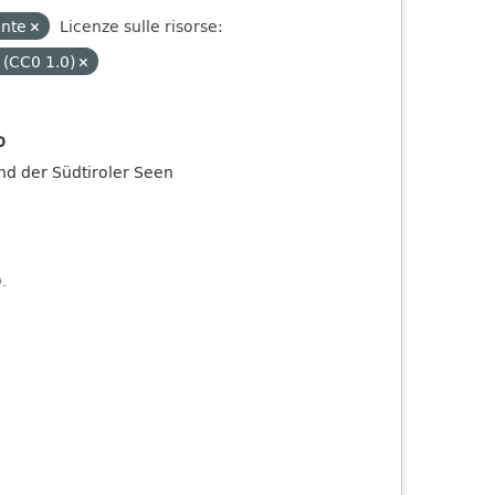
ente
Licenze sulle risorse:
 (CC0 1.0)
o
and der Südtiroler Seen
).