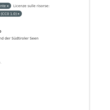
ente
Licenze sulle risorse:
 (CC0 1.0)
o
and der Südtiroler Seen
).