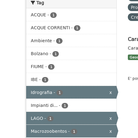
Tag
Pro
ACQUE
-
1
Cre
ACQUE CORRENTI
-
1
Cara
Ambiente
-
1
Cara
Bolzano
-
1
Geoc
FIUME
-
1
E' po
IBE
-
1
Idrografia
-
x
1
Impianti di...
-
1
LAGO
-
x
1
Macrozoobentos
-
x
1