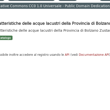
ative Commons CC0 1.0 Universale - Public Domain Dedication
tteristiche delle acque lacustri della Provincia di Bolzan
tteristiche delle acque lacustri della Provincia di Bolzano Zust
atalogo
ssibile inoltre accedere al registro usando le
API
(vedi
Documentazione API