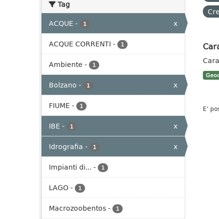
Tag
Cre
ACQUE
-
x
1
ACQUE CORRENTI
-
Cara
1
Cara
Ambiente
-
1
Geoc
Bolzano
-
x
1
FIUME
-
1
E' po
IBE
-
x
1
Idrografia
-
x
1
Impianti di...
-
1
LAGO
-
1
Macrozoobentos
-
1