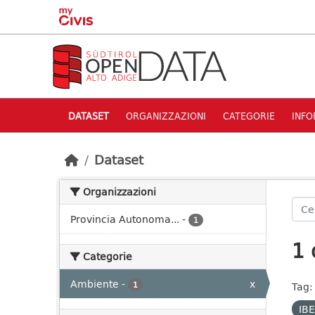
Skip to main content
DATASET
ORGANIZZAZIONI
CATEGORIE
INFO
Dataset
Organizzazioni
Provincia Autonoma...
-
1
1 
Categorie
Ambiente
-
x
1
Tag:
IB