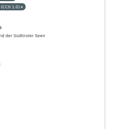
 (CC0 1.0)
o
and der Südtiroler Seen
).