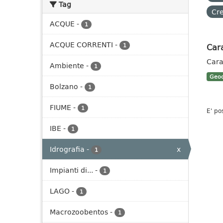
Tag
Cre
ACQUE
-
1
ACQUE CORRENTI
-
Cara
1
Cara
Ambiente
-
1
Geoc
Bolzano
-
1
FIUME
-
1
E' po
IBE
-
1
Idrografia
-
x
1
Impianti di...
-
1
LAGO
-
1
Macrozoobentos
-
1