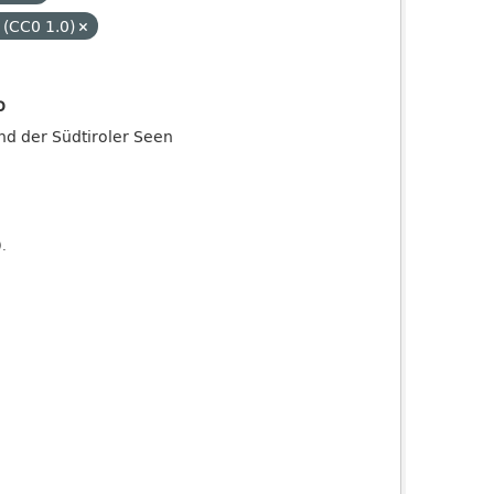
 (CC0 1.0)
o
and der Südtiroler Seen
).