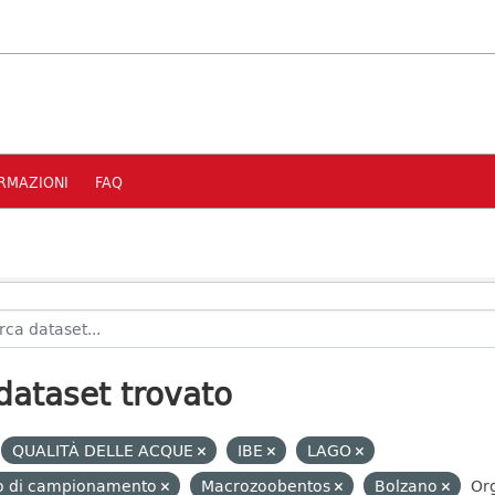
RMAZIONI
FAQ
dataset trovato
QUALITÀ DELLE ACQUE
IBE
LAGO
to di campionamento
Macrozoobentos
Bolzano
Org