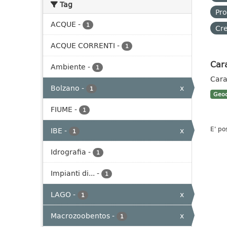
Tag
Pro
ACQUE
-
1
Cre
ACQUE CORRENTI
-
1
Cara
Ambiente
-
1
Cara
Bolzano
-
x
1
Geoc
FIUME
-
1
E' po
IBE
-
x
1
Idrografia
-
1
Impianti di...
-
1
LAGO
-
x
1
Macrozoobentos
-
x
1