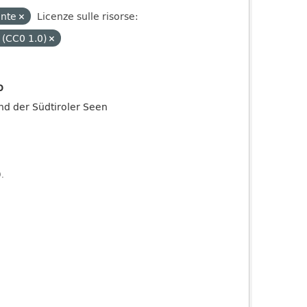
ente
Licenze sulle risorse:
 (CC0 1.0)
o
and der Südtiroler Seen
).