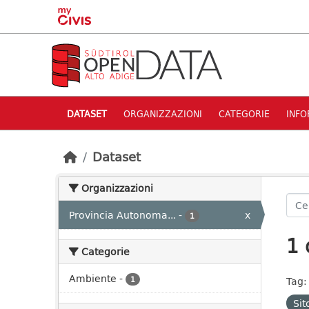
Skip to main content
DATASET
ORGANIZZAZIONI
CATEGORIE
INFO
Dataset
Organizzazioni
Provincia Autonoma...
-
x
1
1 
Categorie
Ambiente
-
1
Tag:
Si