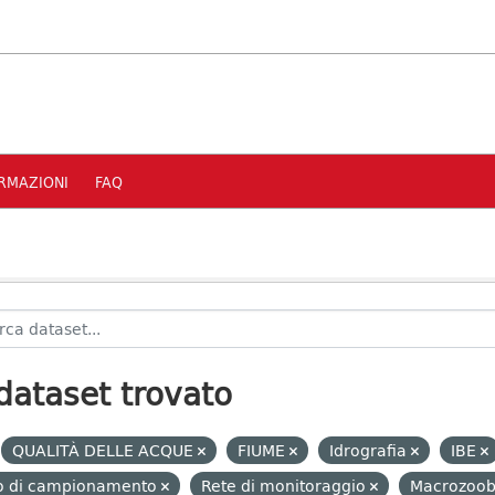
RMAZIONI
FAQ
dataset trovato
QUALITÀ DELLE ACQUE
FIUME
Idrografia
IBE
to di campionamento
Rete di monitoraggio
Macrozoo