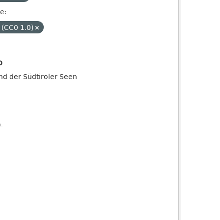
se:
 (CC0 1.0)
o
and der Südtiroler Seen
).