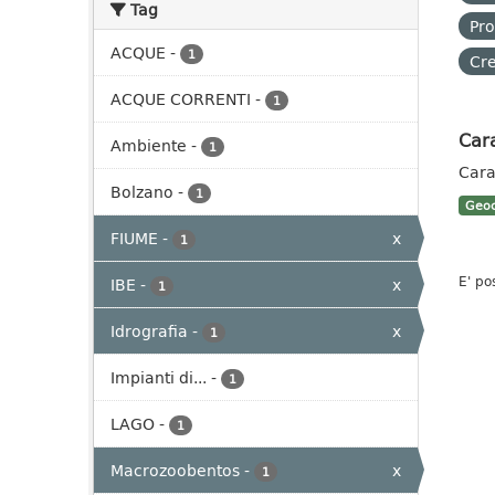
Tag
Pro
ACQUE
-
1
Cre
ACQUE CORRENTI
-
1
Cara
Ambiente
-
1
Cara
Bolzano
-
1
Geoc
FIUME
-
x
1
E' po
IBE
-
x
1
Idrografia
-
x
1
Impianti di...
-
1
LAGO
-
1
Macrozoobentos
-
x
1