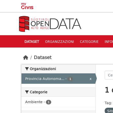
Skip to main content
DATASET
ORGANIZZAZIONI
CATEGORIE
INFO
Dataset
Organizzazioni
Provincia Autonoma...
-
x
1
1 
Categorie
Ambiente
-
1
Tag:
Si