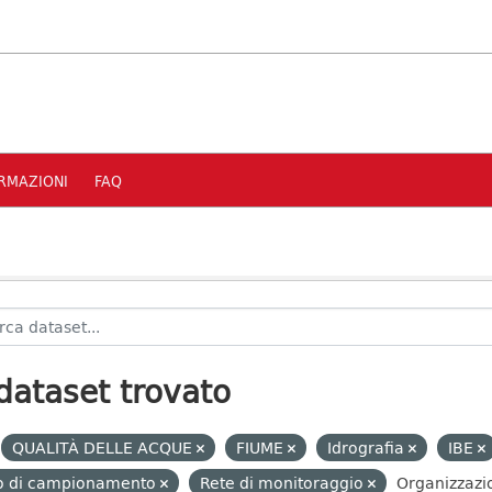
RMAZIONI
FAQ
dataset trovato
QUALITÀ DELLE ACQUE
FIUME
Idrografia
IBE
to di campionamento
Rete di monitoraggio
Organizzazio