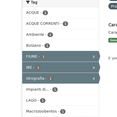
Tag
Pro
ACQUE
-
1
ACQUE CORRENTI
-
Cara
1
Cara
Ambiente
-
1
Geoc
Bolzano
-
1
FIUME
-
x
1
E' po
IBE
-
x
1
Idrografia
-
x
1
Impianti di...
-
1
LAGO
-
1
Macrozoobentos
-
1