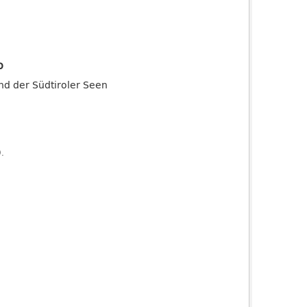
o
and der Südtiroler Seen
).