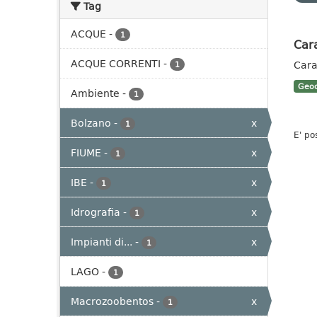
Tag
ACQUE
-
1
Cara
ACQUE CORRENTI
-
Cara
1
Geoc
Ambiente
-
1
Bolzano
-
x
1
E' po
FIUME
-
x
1
IBE
-
x
1
Idrografia
-
x
1
Impianti di...
-
x
1
LAGO
-
1
Macrozoobentos
-
x
1