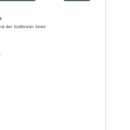
o
and der Südtiroler Seen
).