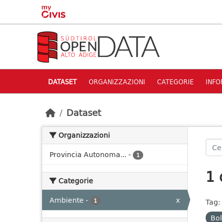
Skip to main content
DATASET
ORGANIZZAZIONI
CATEGORIE
INFO
Dataset
Organizzazioni
Provincia Autonoma...
-
1
1 
Categorie
Ambiente
-
x
1
Tag:
Bo