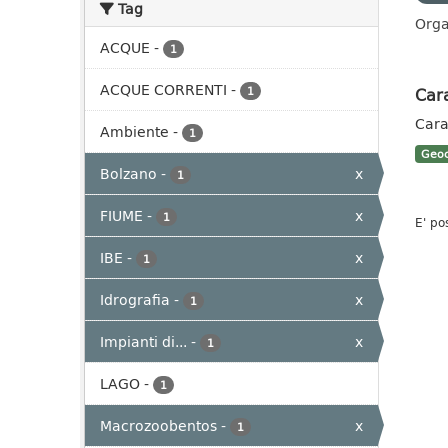
Tag
Orga
ACQUE
-
1
ACQUE CORRENTI
-
Cara
1
Cara
Ambiente
-
1
Geoc
Bolzano
-
x
1
FIUME
-
x
1
E' po
IBE
-
x
1
Idrografia
-
x
1
Impianti di...
-
x
1
LAGO
-
1
Macrozoobentos
-
x
1