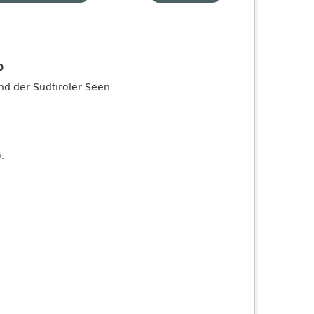
o
and der Südtiroler Seen
).